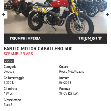
FANTIC MOTOR CABALLERO 500
SCRAMBLER ABS
USATO
Categoria
Colore
D'epoca
Rosso Metallizzato
Chilometraggio
Immatr.
5.300 km
06/2023
Cilindrata
Potenza
449 cc
39 CV (29 kW)
Classe emiss.
Euro 5