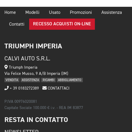
Home
Modelli
Usato
Promozioni
Assistenza
RECESSO ACQUISTI ON-LINE
Contatti
TRIUMPH IMPERIA
CALVI AUTO S.R.L.
Triumph Imperia
Via Felice Musso, 9 A/B Imperia (IM)
VENDITA
ASSISTENZA
RICAMBI
ABBIGLIAMENTO
+ 39 0183272389
CONTATTACI
P.IVA 00976020081
Capitale Sociale 100.000 € i.v. - REA IM 83877
RESTA IN CONTATTO