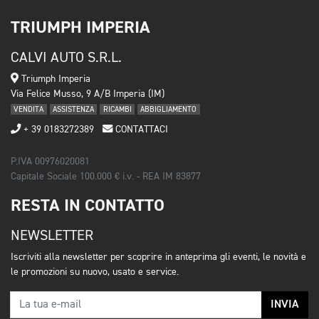
TRIUMPH IMPERIA
CALVI AUTO S.R.L.
Triumph Imperia
Via Felice Musso, 9 A/B Imperia (IM)
VENDITA
ASSISTENZA
RICAMBI
ABBIGLIAMENTO
+ 39 0183272389
CONTATTACI
P.IVA 00976020081
Capitale Sociale 100.000 € i.v. - REA IM 83877
RESTA IN CONTATTO
NEWSLETTER
Iscriviti alla newsletter per scoprire in anteprima gli eventi, le novità e
le promozioni su nuovo, usato e service.
INVIA