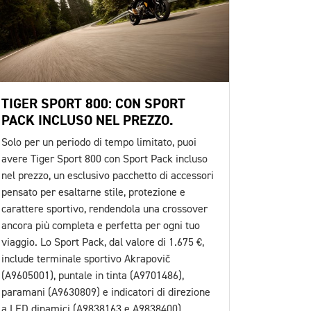
TIGER SPORT 800: CON SPORT
PACK INCLUSO NEL PREZZO.
Solo per un periodo di tempo limitato, puoi
avere Tiger Sport 800 con Sport Pack incluso
nel prezzo, un esclusivo pacchetto di accessori
pensato per esaltarne stile, protezione e
carattere sportivo, rendendola una crossover
ancora più completa e perfetta per ogni tuo
viaggio. Lo Sport Pack, dal valore di 1.675 €,
include terminale sportivo Akrapovič
(A9605001), puntale in tinta (A9701486),
paramani (A9630809) e indicatori di direzione
a LED dinamici (A9838163 e A9838400).