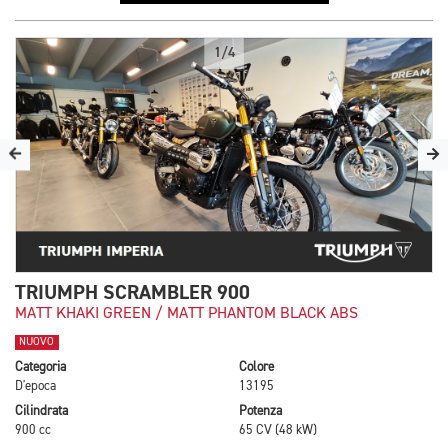
1/4
TRIUMPH SCRAMBLER 900
MATT KHAKI GREEN / MATT PHANTOM BLACK ABS
NUOVO
Categoria
Colore
D'epoca
13195
Cilindrata
Potenza
900 cc
65 CV (48 kW)