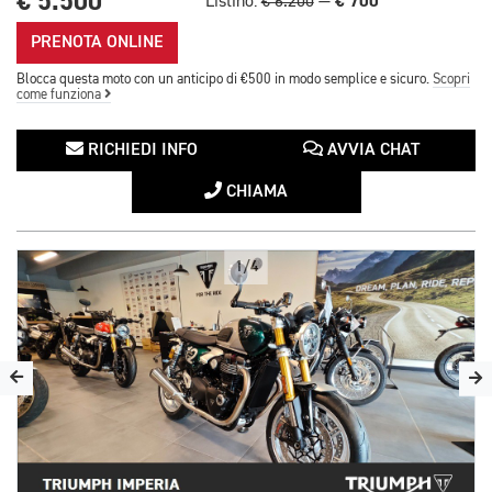
€ 5.500
€ 700
Listino:
€ 6.200
—
PRENOTA ONLINE
Blocca questa moto con un anticipo di €500 in modo semplice e sicuro.
Scopri
come funziona
RICHIEDI INFO
AVVIA CHAT
CHIAMA
1/4