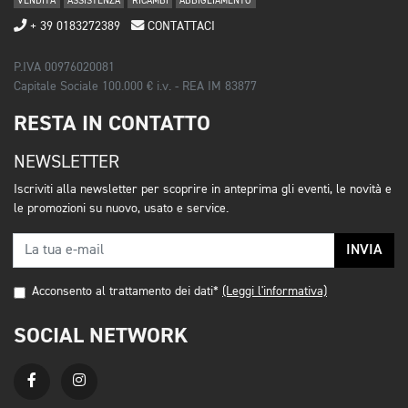
VENDITA
ASSISTENZA
RICAMBI
ABBIGLIAMENTO
+ 39 0183272389
CONTATTACI
P.IVA 00976020081
Capitale Sociale 100.000 € i.v. - REA IM 83877
RESTA IN CONTATTO
NEWSLETTER
Iscriviti alla newsletter per scoprire in anteprima gli eventi, le novità e
le promozioni su nuovo, usato e service.
INVIA
Acconsento al trattamento dei dati*
(Leggi l'informativa)
SOCIAL NETWORK