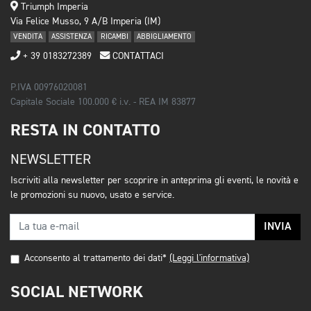
Triumph Imperia
Via Felice Musso, 9 A/B Imperia (IM)
VENDITA
ASSISTENZA
RICAMBI
ABBIGLIAMENTO
+ 39 0183272389
CONTATTACI
P.IVA 00976020081
Capitale Sociale 100.000 € i.v. - REA IM 83877
RESTA IN CONTATTO
NEWSLETTER
Iscriviti alla newsletter per scoprire in anteprima gli eventi, le novità e
le promozioni su nuovo, usato e service.
INVIA
Acconsento al trattamento dei dati*
(Leggi l'informativa)
SOCIAL NETWORK