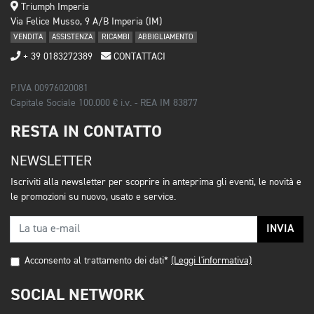
Triumph Imperia
Via Felice Musso, 9 A/B Imperia (IM)
VENDITA
ASSISTENZA
RICAMBI
ABBIGLIAMENTO
+ 39 0183272389
CONTATTACI
P.IVA 00976020081
Capitale Sociale 100.000 € i.v. - REA IM 83877
RESTA IN CONTATTO
NEWSLETTER
Iscriviti alla newsletter per scoprire in anteprima gli eventi, le novità e
le promozioni su nuovo, usato e service.
INVIA
Acconsento al trattamento dei dati*
(Leggi l'informativa)
SOCIAL NETWORK