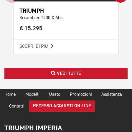
TRIUMPH
TR
Scrambler 1200 X Abs
Spe
€ 15.295
€ 
SCOPRI DI PIÙ
SCO
VEDI TUTTE
Home
Modelli
Usato
Promozioni
Assistenza
RECESSO ACQUISTI ON-LINE
Contatti
TRIUMPH IMPERIA