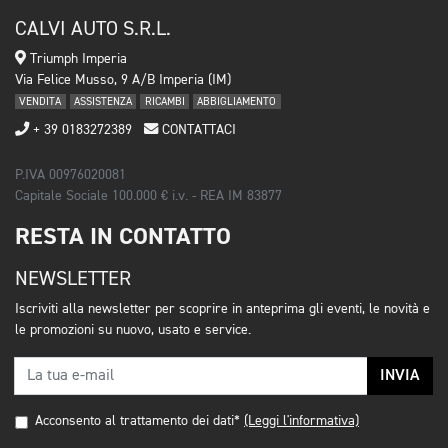
CALVI AUTO S.R.L.
Triumph Imperia
Via Felice Musso, 9 A/B Imperia (IM)
VENDITA
ASSISTENZA
RICAMBI
ABBIGLIAMENTO
+ 39 0183272389
CONTATTACI
P.IVA 00976020081
Capitale Sociale 100.000 € i.v. - REA IM 83877
RESTA IN CONTATTO
NEWSLETTER
Iscriviti alla newsletter per scoprire in anteprima gli eventi, le novità e
le promozioni su nuovo, usato e service.
INVIA
Acconsento al trattamento dei dati*
(Leggi l'informativa)