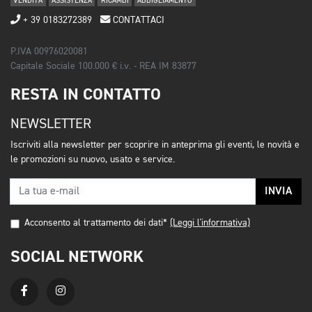
VENDITA
ASSISTENZA
RICAMBI
ABBIGLIAMENTO
+ 39 0183272389
CONTATTACI
P.IVA 00976020081
Capitale Sociale 100.000 € i.v. - REA IM 83877
RESTA IN CONTATTO
NEWSLETTER
Iscriviti alla newsletter per scoprire in anteprima gli eventi, le novità e
le promozioni su nuovo, usato e service.
INVIA
Acconsento al trattamento dei dati*
(Leggi l'informativa)
SOCIAL NETWORK