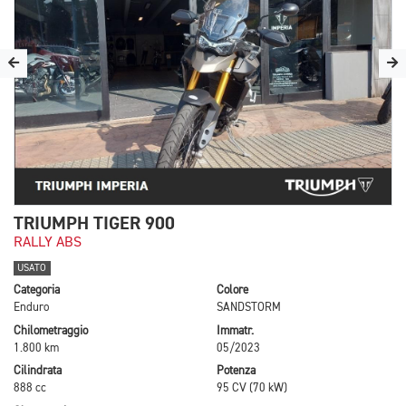
TRIUMPH TIGER 900
RALLY ABS
USATO
Categoria
Colore
Enduro
SANDSTORM
Chilometraggio
Immatr.
1.800 km
05/2023
Cilindrata
Potenza
888 cc
95 CV (70 kW)