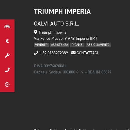
TRIUMPH IMPERIA
CALVI AUTO S.R.L.
Triumph Imperia
Via Felice Musso, 9 A/B Imperia (IM)
VENDITA
ASSISTENZA
RICAMBI
ABBIGLIAMENTO
+ 39 0183272389
CONTATTACI
P.IVA 00976020081
Capitale Sociale 100.000 € i.v. - REA IM 83877