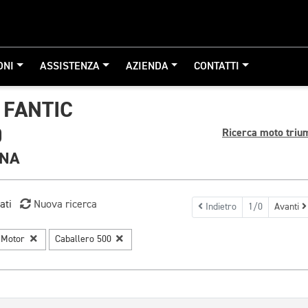
ONI
ASSISTENZA
AZIENDA
CONTATTI
 FANTIC
0
Ricerca moto triu
GNA
ati
Nuova ricerca
Indietro
1/0
Avanti
c Motor
Caballero 500